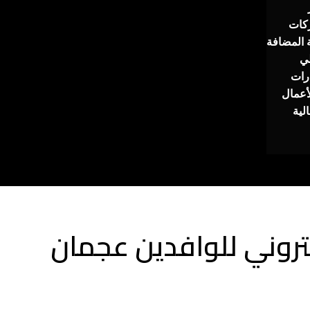
كات
 المضافة
لي
رات
أعمال
لية
كتروني للوافدين عجمان