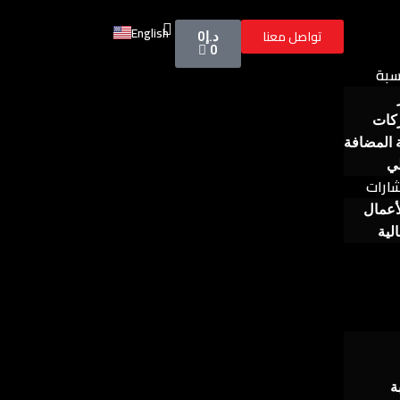
Cart
English
تواصل معنا
د.إ
0
0
سبة
كات
 المضافة
لي
ارات
أعمال
لية
ة